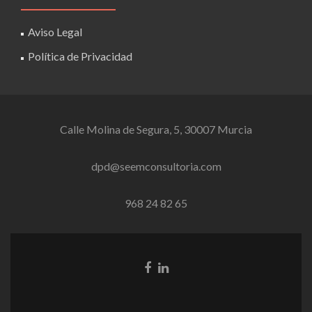
Aviso Legal
Política de Privacidad
Calle Molina de Segura, 5, 30007 Murcia
dpd@seemconsultoria.com
968 24 82 65
Enlace
Enlace
de
de
Facebook
Linkedin