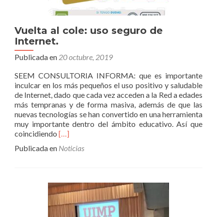
Vuelta al cole: uso seguro de
Internet.
Publicada en
20 octubre, 2019
SEEM CONSULTORIA INFORMA: que es importante
inculcar en los más pequeños el uso positivo y saludable
de Internet, dado que cada vez acceden a la Red a edades
más tempranas y de forma masiva, además de que las
nuevas tecnologías se han convertido en una herramienta
muy importante dentro del ámbito educativo. Así que
Leer
coincidiendo
[…]
másVuelta
Publicada en
Noticias
al
cole:
uso
seguro
de
Internet.