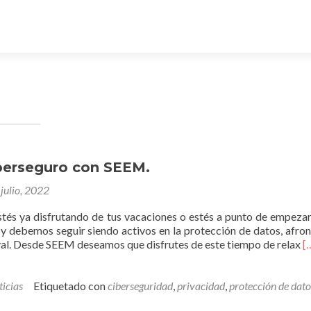
berseguro con SEEM.
julio, 2022
tés ya disfrutando de tus vacaciones o estés a punto de empeza
 y debemos seguir siendo activos en la protección de datos, afron
L
ival. Desde SEEM deseamos que disfrutes de este tiempo de relax
[
m
C
c
icias
Etiquetado con
ciberseguridad
,
privacidad
,
protección de dato
S