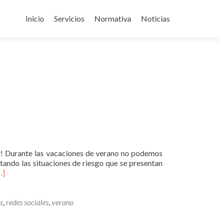
Ir
al
Inicio
Servicios
Normativa
Noticias
contenido
r! Durante las vacaciones de verano no podemos
tando las situaciones de riesgo que se presentan
eer
…]
ásVerano
iberseguro
on
s
,
redes sociales
,
verano
EEM.